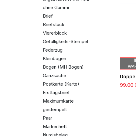
ohne Gummi
Brief
Briefstück
Viererblock
Gefälligkeits-Stempel
Federzug
Kleinbogen
WA
Bogen (MH Bogen)
Ganzsache
Postkarte (Karte)
99.00
Ersttagsbrief
Maximumkarte
gestempelt
Paar
Markenheft
Numisbeleg