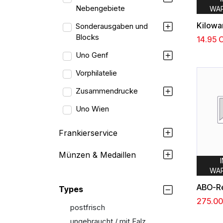
Nebengebiete
WA
Sonderausgaben und
Blocks
14.95
C
Uno Genf
Vorphilatelie
Zusammendrucke
Uno Wien
Frankierservice
Münzen & Medaillen
WA
Types
275.00
postfrisch
ungebraucht / mit Falz