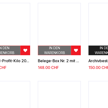
IN DEN
IN DEN
IN D
RENKORB
WARENKORB
WAREN
Doppel-Profit-Kilo 2020, reiner Postpreis weit über 600.- CHF
Belege-Box Nr. 2 mit über 600 tollen Stücken, dabei 20 Gramm Silber
CHF
148.00
CHF
150.00
CH