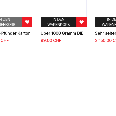
IN DEN
IN DEN
IN D
RENKORB
WARENKORB
WAREN
-Pfünder Karton
Über 1000 Gramm DIES und DAS
CHF
99.00
CHF
2'150.00
C