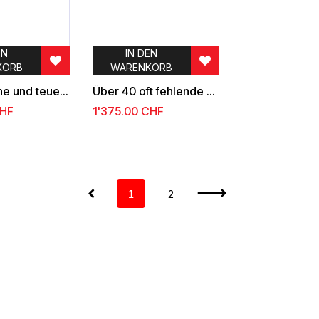
EN
IN DEN
KORB
WARENKORB
Sehr seltene und teuere Abarten
Über 40 oft fehlende Dienst- Verwaltungs-, Hotelpost -und Soldatenmarken-Ausgaben
HF
1'375.00
CHF
1
2