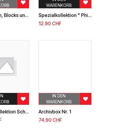
KORB
WARENKORB
Kleinbogen, Blocks und Einzelmarken
Spezialkollektion " Philatelistische Sammelkarten"
12.90
CHF
EN
IN DEN
KORB
WARENKORB
Belege-Kollektion Schweiz/Liechtenstein ca. 800 Gramm, geschätzte 120 Belege mit Postpreis 300.-
Archivbox Nr. 1
F
74.90
CHF