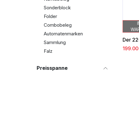
Sonderblock
Folder
Combobeleg
WA
Automatenmarken
Der 22
Sammlung
199.00
Falz
Preisspanne