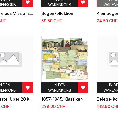
RENKORB
WARENKORB
WAREN
Kiloware aus Missionsspenden (75 Gramm)
Bogenkollektion
HF
59.50
CHF
24.50
CHF
IN DEN
IN DEN
IN D
RENKORB
WARENKORB
WAREN
ABO-Reste: Über 20 Kapitel aus Spezialsammlungen (400g)
1857-1945, Klassiker-Kollektion
CHF
299.00
CHF
148.90
CH