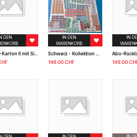
IN DEN
IN DEN
IN D
RENKORB
WARENKORB
WAREN
Bündel-Karton II mit Sicherheits-Beilagen
Schweiz - Kollektion mit Bogen und Bogenteilen
Abo-Rückl
CHF
148.00
CHF
149.00
CH
IN DEN
IN DEN
IN D