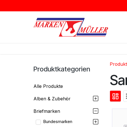
Zum Inhalt springen
BRIEFMARKEN
MÜNZEN & MEDAI
Produk
Produktkategorien
Sa
Alle Produkte
Alben & Zubehör
Briefmarken
Bundesmarken