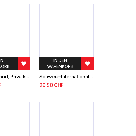
EN
IN DEN
KORB
WARENKORB
Archivbestand, Privatkorrespondenz
Schweiz-Internationale Organisationen: Postfrischen Zusammnestellung
F
29.90
CHF