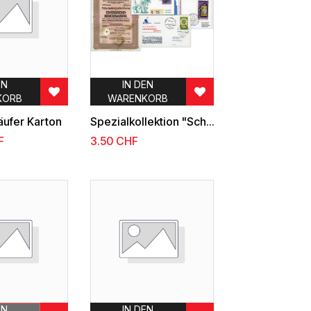
EN
IN DEN
KORB
WARENKORB
äufer Karton
Spezialkollektion "Schweizer Luftpost"
F
3.50
CHF
EN
IN DEN