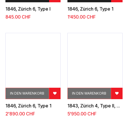
1846, Zürich 6, Type I
1846, Zürich 6, Type 1
845.00
CHF
1'450.00
CHF
IN DEN WARENKORB
IN DEN WARENKORB
1846, Zürich 6, Type 1
1843, Zürich 4, Type II, Plattenfehler: "Farbiger Strich von der Schnittlinie durch das O"
2'890.00
CHF
5'950.00
CHF