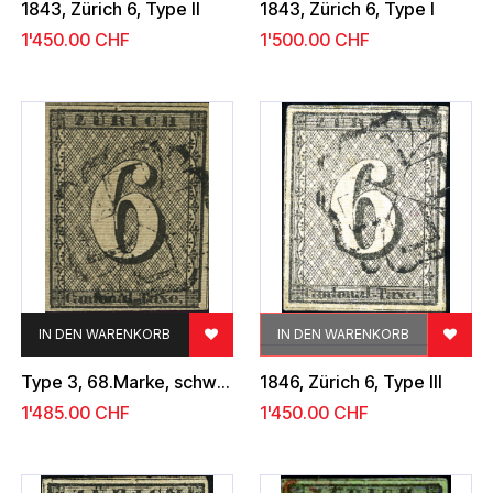
1843, Zürich 6, Type II
1843, Zürich 6, Type I
1'450.00
CHF
1'500.00
CHF
IN DEN WARENKORB
IN DEN WARENKORB
Type 3, 68.Marke, schwarze Zürcher - Rosette
1846, Zürich 6, Type III
1'485.00
CHF
1'450.00
CHF