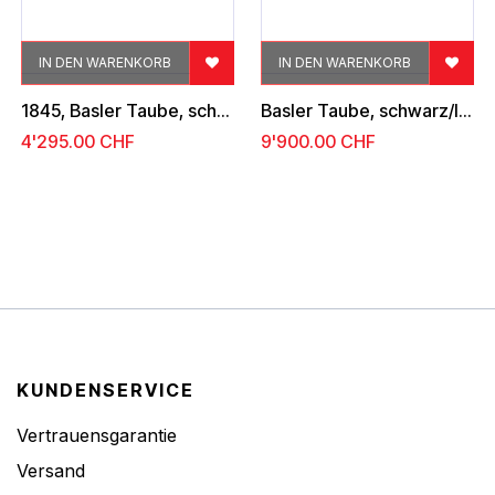
IN DEN WARENKORB
IN DEN WARENKORB
1845, Basler Taube, schwarz-blau-karmin
Basler Taube, schwarz/lebhaftblau/karmin
4'295.00
CHF
9'900.00
CHF
KUNDENSERVICE
Vertrauensgarantie
Versand