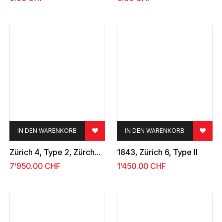
IN DEN WARENKORB
IN DEN WARENKORB
Zürich 4, Type 2, Zürcher-Rosette, farbfrisch, breitrandig, kleine Mängel
1843, Zürich 6, Type II
7'950.00
CHF
1'450.00
CHF