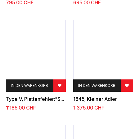
795.00
CHF
695.00
CHF
IN DEN WARENKORB
IN DEN WARENKORB
Type V, Plattenfehler:"Schwarzer Punkt im Kopf der 6"
1845, Kleiner Adler
1'185.00
CHF
1'375.00
CHF