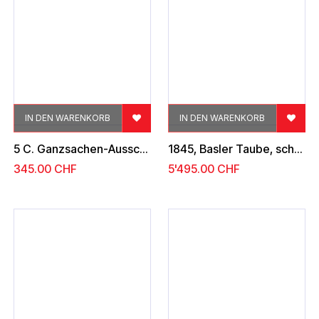
IN DEN WARENKORB
IN DEN WARENKORB
5 C. Ganzsachen-Ausschnitt, , farbenfrisch, allseitig breit gerandet, schönes Stück
1845, Basler Taube, schwarz-blau-karmin
345.00
CHF
5'495.00
CHF