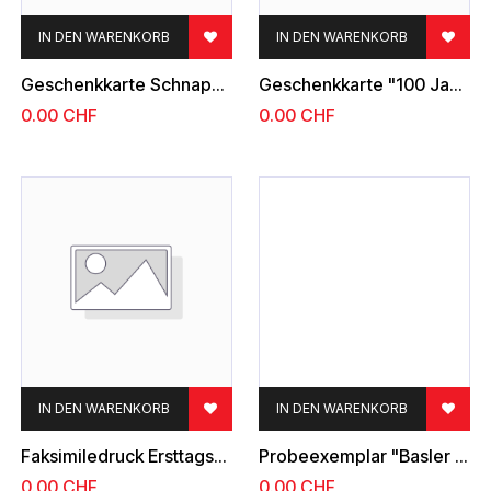
IN DEN WARENKORB
IN DEN WARENKORB
Geschenkkarte Schnapszahl 11.12.13
Geschenkkarte "100 Jahre Eidgenössische Post 1849-1949"
0.00
CHF
0.00
CHF
IN DEN WARENKORB
IN DEN WARENKORB
Faksimiledruck Ersttagsbrief "Zürich 6"
Probeexemplar "Basler Taube-Faximilebrief"
0.00
CHF
0.00
CHF