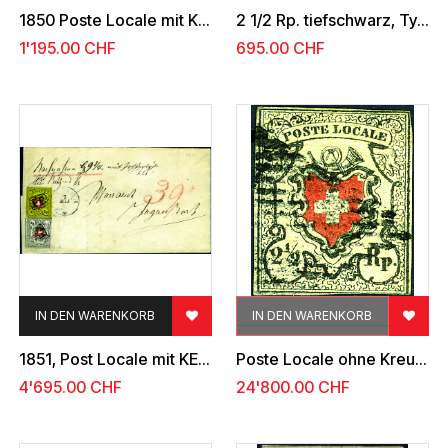
1850 Poste Locale mit Kreuzeinfassung
2 1/2 Rp. tiefschwarz, Type 35, mit Bogenrand
1'195.00
CHF
695.00
CHF
IN DEN WARENKORB
IN DEN WARENKORB
1851, Post Locale mit KE, Type 3 und Rayon II schwarz-rot-gelb, Type 40
Poste Locale ohne Kreuzeinfassung, Type 3, klare schwarze eidg. Raute, farbenfrisch, dreiseitig gute bis breite Ränder, unten die Randlinie getroffen, die sehr seltene Marke in sehr guter Erhaltung.
4'695.00
CHF
24'800.00
CHF