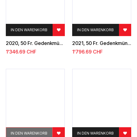
IN DEN WARENKORB
IN DEN WARENKORB
2020, 50 Fr. Gedenkmünze "Roger Federer"
2021, 50 Fr. Gedenkmünze "50 Jahre Schweizer Frauenstimmrecht"
1'346.69
CHF
1'796.69
CHF
IN DEN WARENKORB
IN DEN WARENKORB