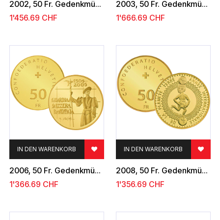
2002, 50 Fr. Gedenkmünze "Expo 2002"
2003, 50 Fr. Gedenkmünze "Ski WM St. Moritz"
1'456.69
CHF
1'666.69
CHF
IN DEN WARENKORB
IN DEN WARENKORB
2006, 50 Fr. Gedenkmünze "Schweizergarde"
2008, 50 Fr. Gedenkmünze "Jahr des Planeten Erde"
1'366.69
CHF
1'356.69
CHF