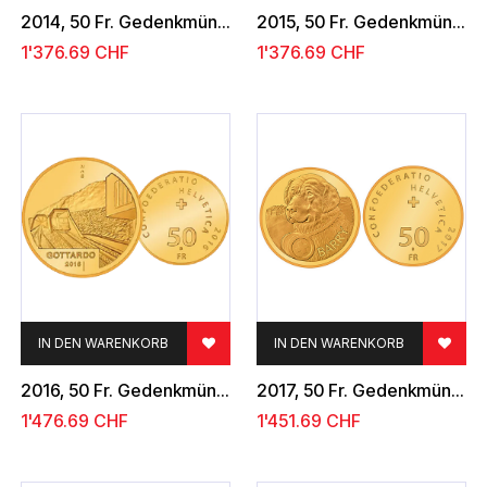
2014, 50 Fr. Gedenkmünze "100 Jahre Schweizerischer Nationalpark"
2015, 50 Fr. Gedenkmünze "2000 Jahre Aventicum"
1'376.69
CHF
1'376.69
CHF
IN DEN WARENKORB
IN DEN WARENKORB
2016, 50 Fr. Gedenkmünze "Gottardo 2016"
2017, 50 Fr. Gedenkmünze "Bernhardiner Barry"
1'476.69
CHF
1'451.69
CHF