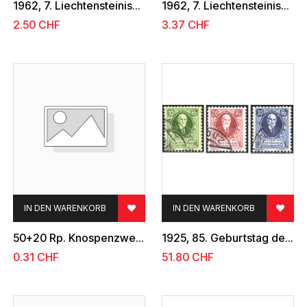
1962, 7. Liechtensteinische Briefmarkenausstellung 50 Jahre Liechtensteinische Briefmarken 1912-1962
1962, 7. Liechtensteinische Briefmarkenausstellung 50 Jahre Liechtensteinische Briefmarken 1912-1962
2.50
CHF
3.37
CHF
IN DEN WARENKORB
IN DEN WARENKORB
50+20 Rp. Knospenzweig
1925, 85. Geburtstag des Fürsten Johann II.
0.31
CHF
51.80
CHF