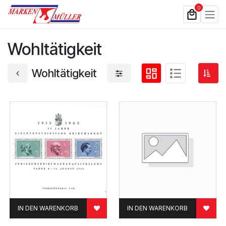
Zum Inhalt springen
0
Wohltätigkeit
Wohltätigkeit
IN DEN WARENKORB
IN DEN WARENKORB