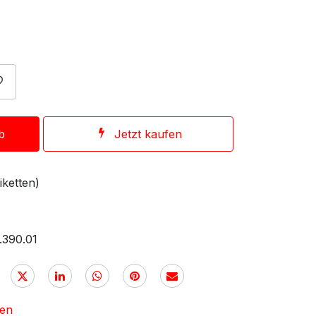
b
Jetzt kaufen
iketten)
.390.01
nen