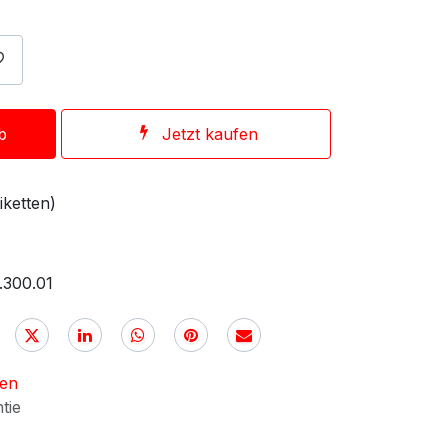
b
Jetzt kaufen
iketten)
.300.01
nen
ntie