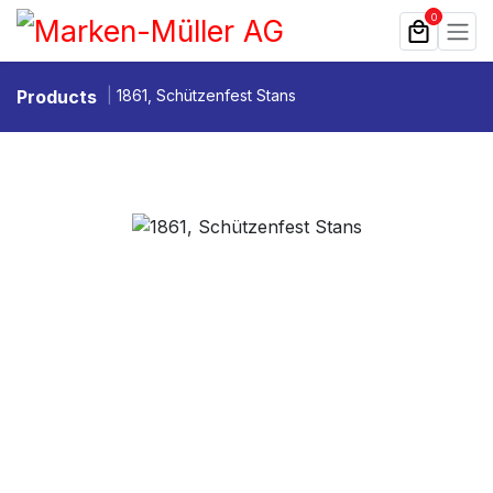
Zum Inhalt springen
0
Products
1861, Schützenfest Stans