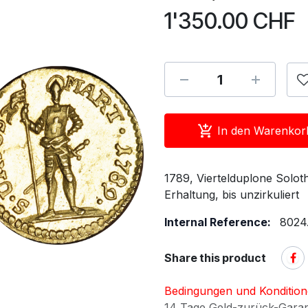
1'350.00
CHF
In den Warenkor
1789, Viertelduplone Soloth
Erhaltung, bis unzirkuliert
Internal Reference:
8024
Share this product
Bedingungen und Konditio
14 Tage Geld-zurück-Gara