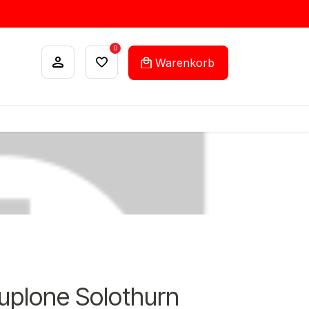
0
Warenkorb
ANKÄUFE
FEHLLISTEN-SERVICE
duplone Solothurn