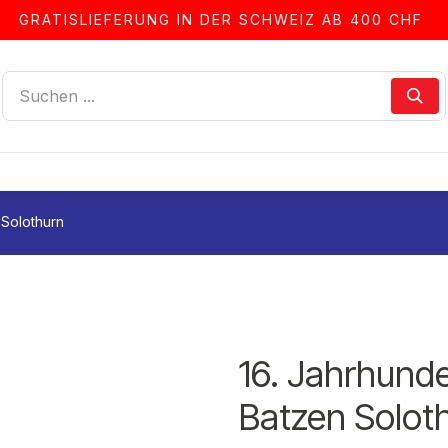
GRATISLIEFERUNG IN DER SCHWEIZ AB 400 CHF
LLEN
ALBEN & ZUBEHÖR
FRANKIERSERVICE
 Solothurn
16. Jahrhunde
Batzen Solot