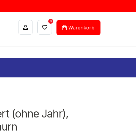
0
Warenkorb
ANKÄUFE
FEHLLISTEN-SERVICE
rt (ohne Jahr),
hurn