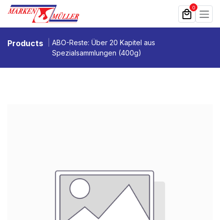
Zum Inhalt springen
0
Products
ABO-Reste: Über 20 Kapitel aus
Spezialsammlungen (400g)