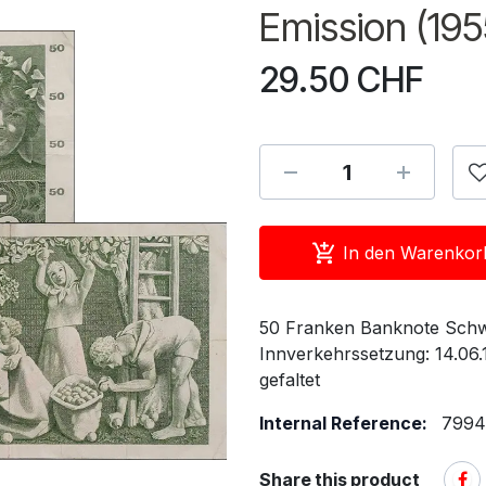
Emission (195
29.50
CHF
In den Warenkor
50 Franken Banknote Schwe
Innverkehrssetzung: 14.06
gefaltet
Internal Reference:
7994
Share this product