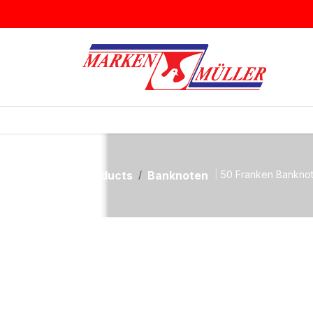
Zum Inhalt springen
BRIEFMARKEN
MÜNZEN & MEDAI
Products
Banknoten
50 Franken Banknot