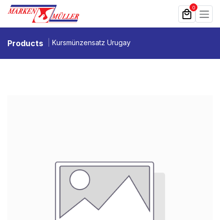
Zum Inhalt springen
0
Products
Kursmünzensatz Urugay