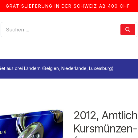
GRATISLIEFERUNG IN DER SCHWEIZ AB 400 CHF
LLEN
ALBEN & ZUBEHÖR
FRANKIERSERVICE
et aus drei Ländern (Belgien, Niederlande, Luxemburg)
2012, Amtlic
Kursmünzen-S