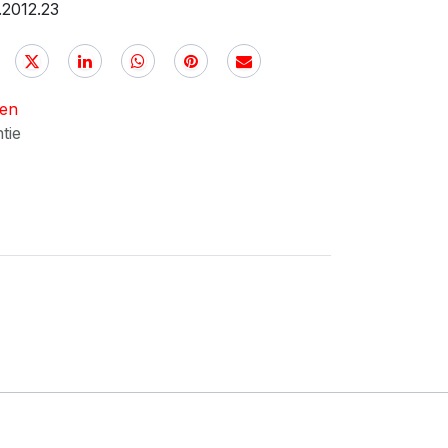
.2012.23
nen
ntie