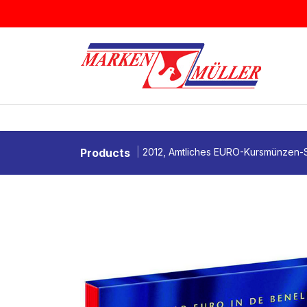
Zum Inhalt springen
BRIEFMARKEN
MÜNZEN & MEDAI
Products
2012, Amtliches EURO-Kursmünzen-S