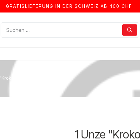
GRATISLIEFERUNG IN DER SCHWEIZ AB 400 CHF
LLEN
ALBEN & ZUBEHÖR
FRANKIERSERVICE
"Krokodil" Eisenbahn per 1
1 Unze "Kroko