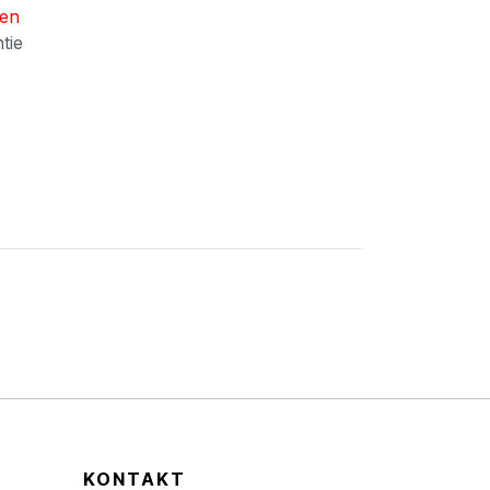
nen
ntie
KONTAKT