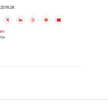
.2016.28
nen
ntie