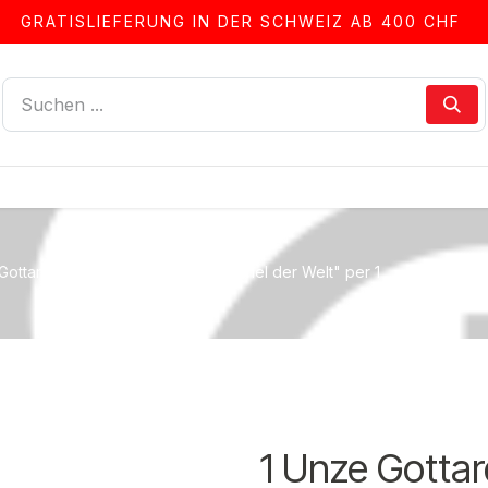
GRATISLIEFERUNG IN DER SCHWEIZ AB 400 CHF
LLEN
ALBEN & ZUBEHÖR
FRANKIERSERVICE
Gottardo "Längster Eisenbahn-Tunnel der Welt" per 1
1 Unze Gotta