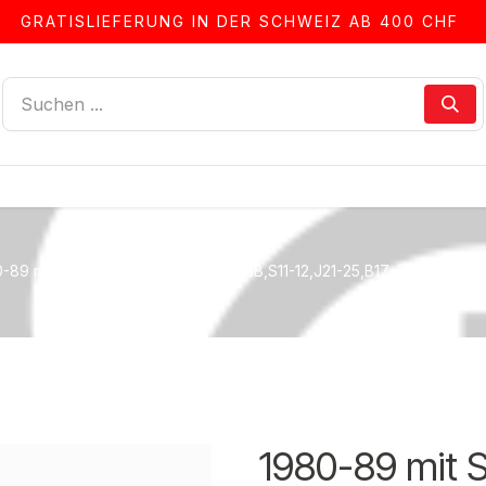
GRATISLIEFERUNG IN DER SCHWEIZ AB 400 CHF
LLEN
ALBEN & ZUBEHÖR
FRANKIERSERVICE
-89 mit Schutztaschen (T,59-74,56B,S11-12,J21-25,B17-21,F8-10)
1980-89 mit 