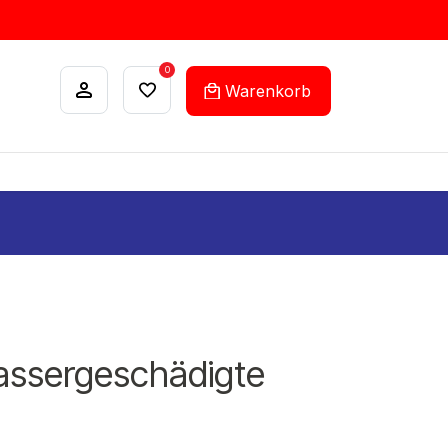
0
Warenkorb
ANKÄUFE
FEHLLISTEN-SERVICE
assergeschädigte