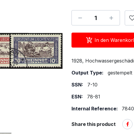
In den Warenkor
1928, Hochwassergeschädig
Output Type:
gestempelt
SSN:
7-10
ESN:
78-81
Internal Reference:
7840
Share this product