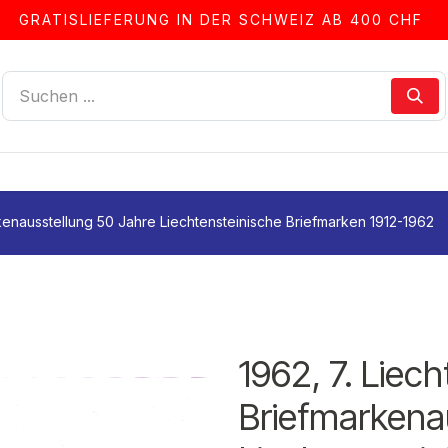
GRATISLIEFERUNG IN DER SCHWEIZ AB 400 CHF
LLEN
ALBEN & ZUBEHÖR
FRANKIERSERVICE
rkenausstellung 50 Jahre Liechtensteinische Briefmarken 1912-1962
1962, 7. Liec
Briefmarkena