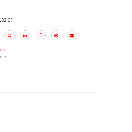
.32.01
nen
ntie