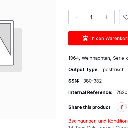
In den Warenkor
1964, Weihnachten, Serie 
Output Type:
postfrisch
SSN:
380-382
Internal Reference:
7820
Share this product
Bedingungen und Konditio
14 Tage Geld-zurück-Gara