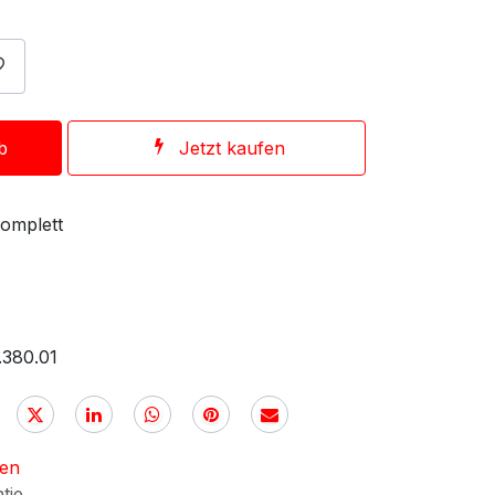
b
Jetzt kaufen
komplett
.380.01
nen
ntie