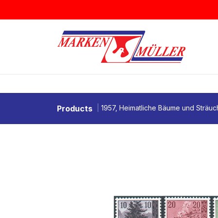
Zum Inhalt springen
BRIEFMARKEN
MÜNZEN & MEDAI
Products
1957, Heimatliche Bäume und Sträuch