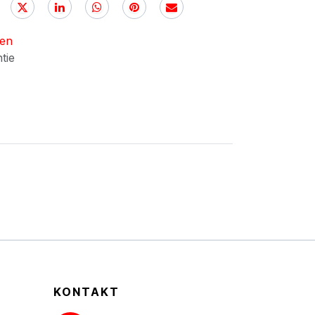
nen
ntie
KONTAKT