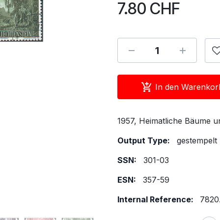
7.80
CHF
In den Warenkor
1957, Heimatliche Bäume un
Output Type:
gestempelt
SSN:
301-03
ESN:
357-59
Internal Reference:
7820