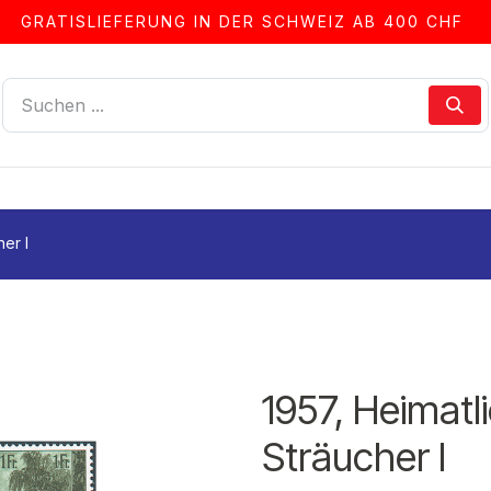
GRATISLIEFERUNG IN DER SCHWEIZ AB 400 CHF
LLEN
ALBEN & ZUBEHÖR
FRANKIERSERVICE
er I
1957, Heimat
Sträucher I