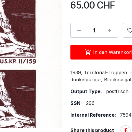
65.00
CHF
In den Warenkor
1939, Territorial-Truppen T
dunkelpurpur, Blockausgab
Output Type:
postfrisch,
SSN:
296
Internal Reference:
7594
Share this product