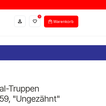
0
Warenkorb
ANKÄUFE
FEHLLISTEN-SERVICE
rial-Truppen
/159, "Ungezähnt"