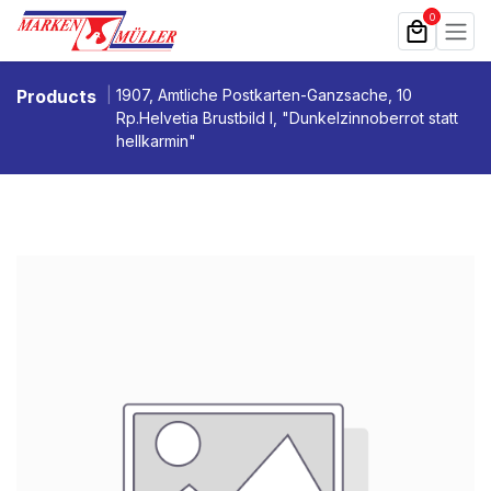
Zum Inhalt springen
0
Products
1907, Amtliche Postkarten-Ganzsache, 10
Rp.Helvetia Brustbild I, "Dunkelzinnoberrot statt
hellkarmin"