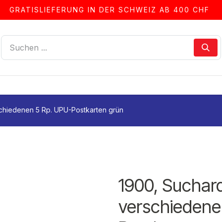
GRATISLIEFERUNG IN DER SCHWEIZ AB 400 CHF
LLEN
ALBEN & ZUBEHÖR
FRANKIERSERVICE
schiedenen 5 Rp. UPU-Postkarten grün
1900, Suchard
verschiedene