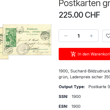
Postkarten g
225.00
CHF
In den Warenkor
1900, Suchard-Bildzudruck
grün, Ladenpreis sicher 35
Output Type:
Postkarte (
SSN:
1900
ESN:
1900