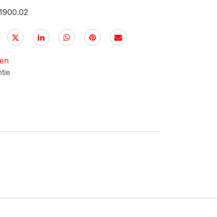
.1900.02
nen
ntie