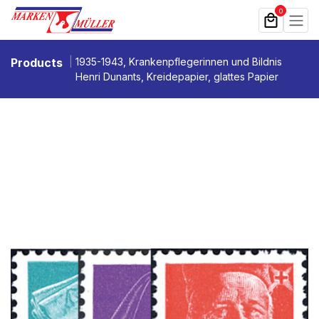
Zum Inhalt springen
0
Products
1935-1943, Krankenpflegerinnen und Bildnis
Henri Dunants, Kreidepapier, glattes Papier