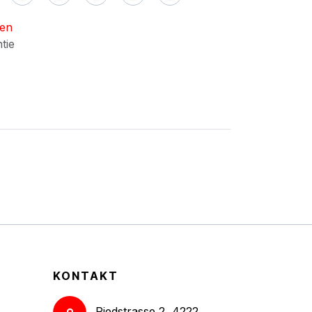
nen
ntie
KONTAKT
Riedstrasse 2, 4222