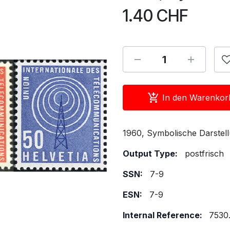
1.40
CHF
In den Warenkor
1960, Symbolische Darstell
Output Type:
postfrisch
SSN:
7-9
ESN:
7-9
Internal Reference:
7530.