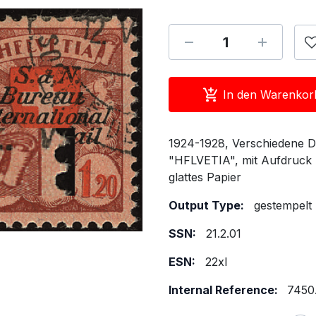
In den Warenkor
1924-1928, Verschiedene Dar
"HFLVETIA", mit Aufdruck "
glattes Papier
Output Type:
gestempelt
SSN:
21.2.01
ESN:
22xI
Internal Reference:
7450