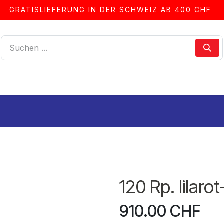
GRATISLIEFERUNG IN DER SCHWEIZ AB 400 CHF
LLEN
ALBEN & ZUBEHÖR
FRANKIERSERVICE
120 Rp. lilaro
910.00
CHF