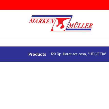
Zum Inhalt springen
BRIEFMARKEN
MÜNZEN & MEDAI
Products
120 Rp. lilarot-rot-rosa, "HFLVETIA"