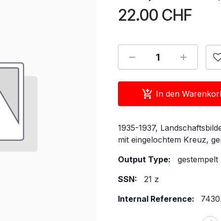
22.00
CHF
In den Warenkor
1935-1937, Landschaftsbilder 
mit eingelochtem Kreuz, ger
Output Type:
gestempelt
SSN:
21 z
Internal Reference:
7430.