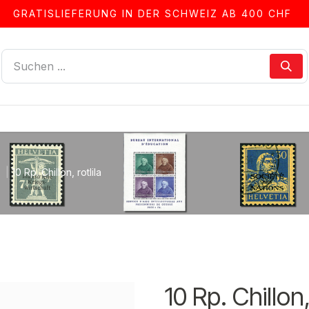
GRATISLIEFERUNG IN DER SCHWEIZ AB 400 CHF
LLEN
ALBEN & ZUBEHÖR
FRANKIERSERVICE
10 Rp. Chillon, rotlila
10 Rp. Chillon,