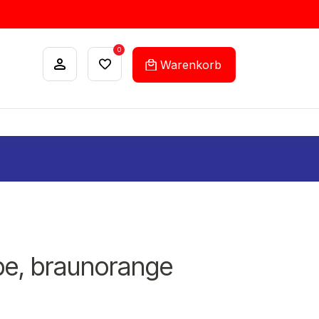
0
Warenkorb
ANKÄUFE
FEHLLISTEN-SERVICE
abe, braunorange