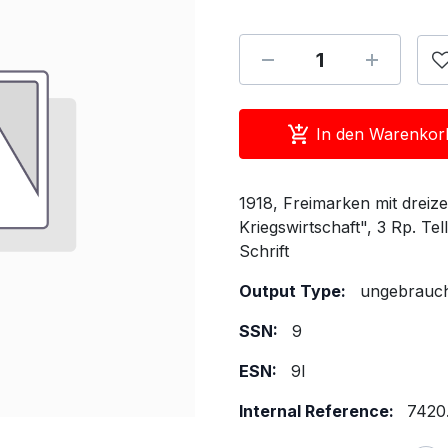
In den Warenkor
1918, Freimarken mit dreize
Kriegswirtschaft", 3 Rp. Te
Schrift
Output Type:
ungebraucht
SSN:
9
ESN:
9I
Internal Reference:
7420