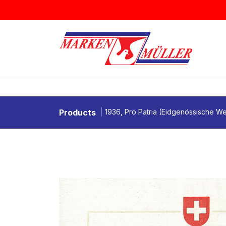
Zum Inhalt springen
BRIEFMARKEN
MÜNZEN & MEDAI
Products
1936, Pro Patria (Eidgenössische W