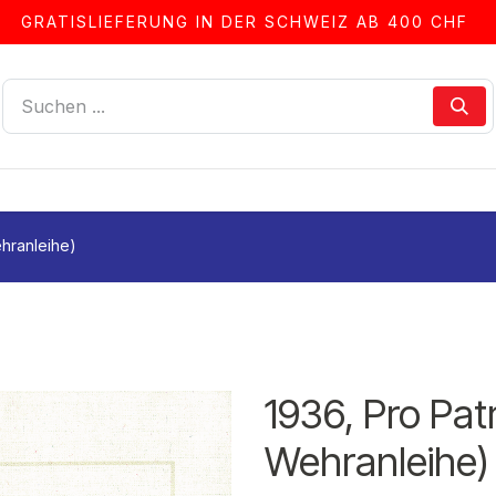
GRATISLIEFERUNG IN DER SCHWEIZ AB 400 CHF
LLEN
ALBEN & ZUBEHÖR
FRANKIERSERVICE
ehranleihe)
1936, Pro Pat
Wehranleihe)