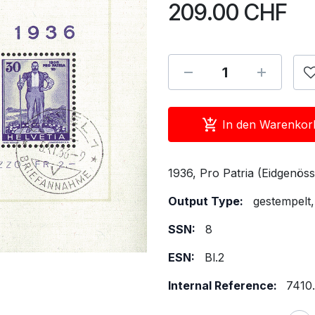
209.00
CHF
In den Warenkor
1936, Pro Patria (Eidgenös
Output Type:
gestempelt
SSN:
8
ESN:
Bl.2
Internal Reference:
7410