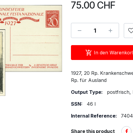
75.00
CHF
In den Warenkor
1927, 20 Rp. Krankenschwe
Rp. für Ausland
Output Type:
postfrisch,
SSN:
46 I
Internal Reference:
7404
Share this product