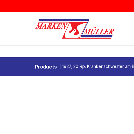
Zum Inhalt springen
BRIEFMARKEN
MÜNZEN & MEDAI
Products
1927, 20 Rp. Krankenschwester am B