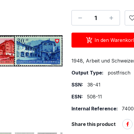
In den Warenkor
1948, Arbeit und Schweizer
Output Type:
postfrisch
SSN:
38-41
ESN:
508-11
Internal Reference:
7400
Share this product