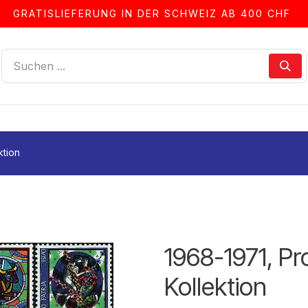
GRATISLIEFERUNG IN DER SCHWEIZ AB 400 CHF
LLEN
ALBEN & ZUBEHÖR
FRANKIERSERVICE
ktion
1968-1971, Pr
Kollektion