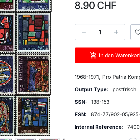
8.90
CHF
In den Warenkor
1968-1971, Pro Patria Komp
Output Type:
postfrisch
SSN:
138-153
ESN:
874-77/902-05/925
Internal Reference:
7400