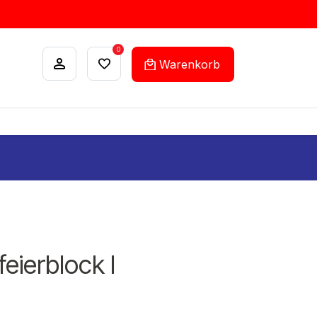
0
Warenkorb
ANKÄUFE
FEHLLISTEN-SERVICE
eierblock I