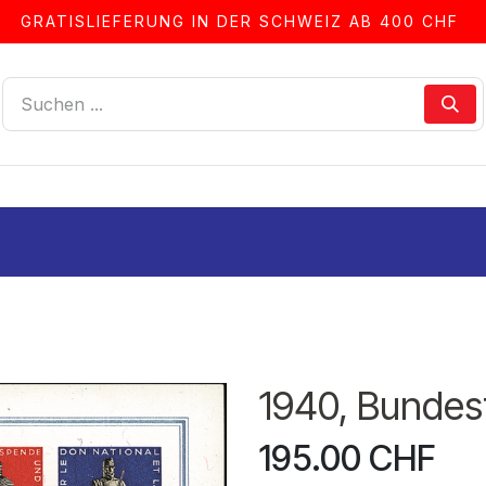
GRATISLIEFERUNG IN DER SCHWEIZ AB 400 CHF
LLEN
ALBEN & ZUBEHÖR
FRANKIERSERVICE
1940, Bundesf
195.00
CHF