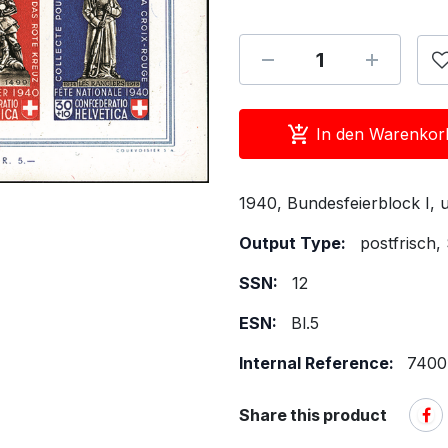
In den Warenkor
1940, Bundesfeierblock I, 
Output Type:
postfrisch,
SSN:
12
ESN:
Bl.5
Internal Reference:
7400.
Share this product