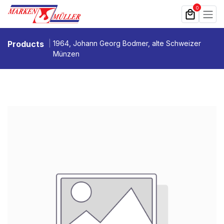
Zum Inhalt springen
0
Products
1964, Johann Georg Bodmer, alte Schweizer
Münzen