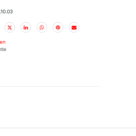
.10.03
nen
ntie