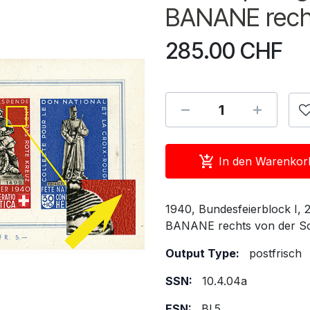
BANANE recht
285.00
CHF
In den Warenkor
1940, Bundesfeierblock I, 
BANANE rechts von der Sch
Output Type:
postfrisch
SSN:
10.4.04a
ESN:
Bl.5