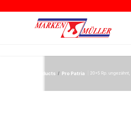
Zum Inhalt springen
BRIEFMARKEN
MÜNZEN & MEDAI
Products
Pro Patria
20+5 Rp. ungezähnt, 