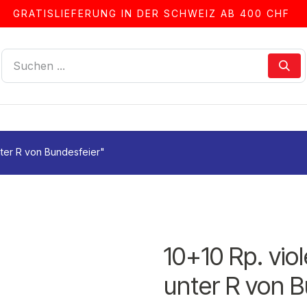
GRATISLIEFERUNG IN DER SCHWEIZ AB 400 CHF
LLEN
ALBEN & ZUBEHÖR
FRANKIERSERVICE
nter R von Bundesfeier"
10+10 Rp. vio
unter R von B