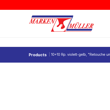
Zum Inhalt springen
BRIEFMARKEN
MÜNZEN & MEDAI
Products
10+10 Rp. violett-gelb, "Retouche u