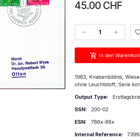
45.00
CHF
In den Warenkor
1963, Knabenbildnis, Wies
ohne Leuchtstoff, Serie ko
Output Type:
Ersttagsbri
SSN:
200-02
ESN:
786x-88x
Internal Reference:
7396