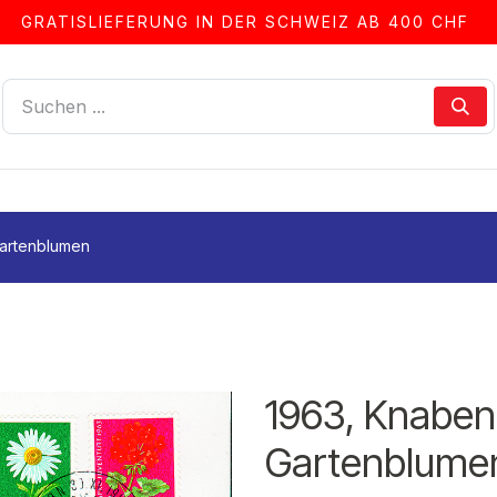
GRATISLIEFERUNG IN DER SCHWEIZ AB 400 CHF
LLEN
ALBEN & ZUBEHÖR
FRANKIERSERVICE
Gartenblumen
1963, Knaben
Gartenblume