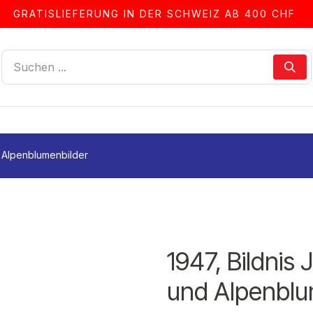
GRATISLIEFERUNG IN DER SCHWEIZ AB 400 CHF
LLEN
ALBEN & ZUBEHÖR
FRANKIERSERVICE
d Alpenblumenbilder
1947, Bildnis
und Alpenblu