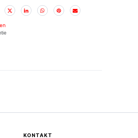
nen
ntie
KONTAKT