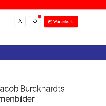
0
Warenkorb
ANKÄUFE
FEHLLISTEN-SERVICE
 Jacob Burckhardts
menbilder