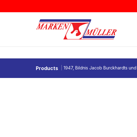
Zum Inhalt springen
BRIEFMARKEN
MÜNZEN & MEDAI
Products
1947, Bildnis Jacob Burckhardts un