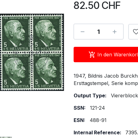
82.50
CHF
In den Warenkor
1947, Bildnis Jacob Burckh
Ersttagstempel, Serie kompl
Output Type:
Viererblock
SSN:
121-24
ESN:
488-91
Internal Reference:
7395.