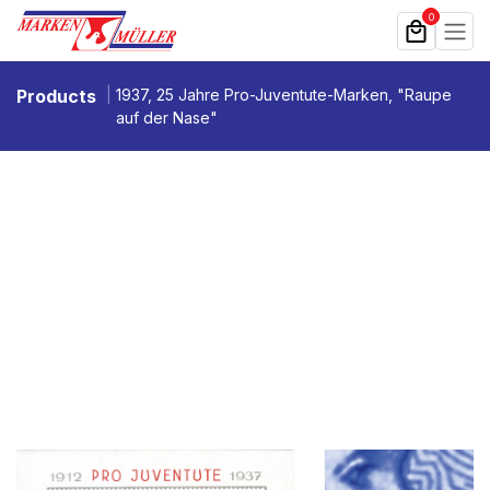
Zum Inhalt springen
0
Products
1937, 25 Jahre Pro-Juventute-Marken, "Raupe
auf der Nase"