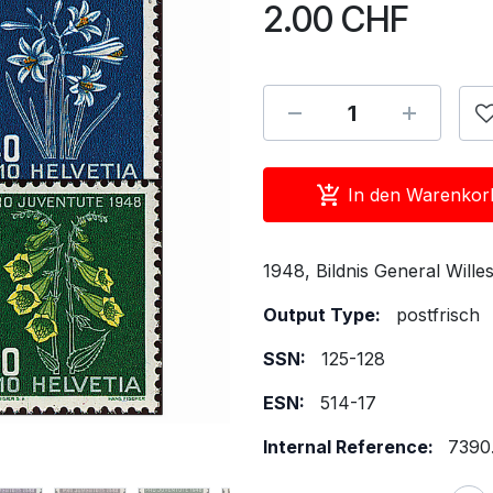
2.00
CHF
In den Warenkor
1948, Bildnis General Will
Output Type:
postfrisch
SSN:
125-128
ESN:
514-17
Internal Reference:
7390.