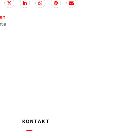
nen
ntie
KONTAKT