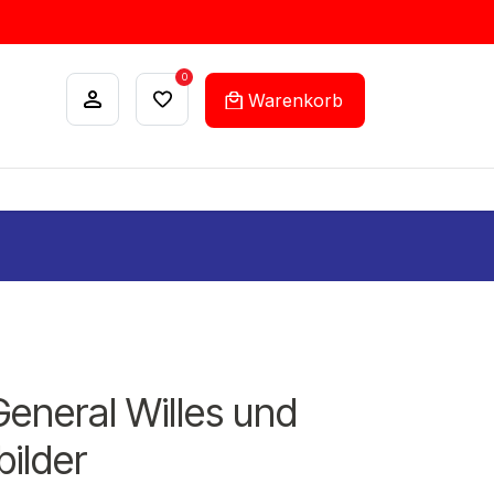
0
Warenkorb
ANKÄUFE
FEHLLISTEN-SERVICE
 General Willes und
ilder