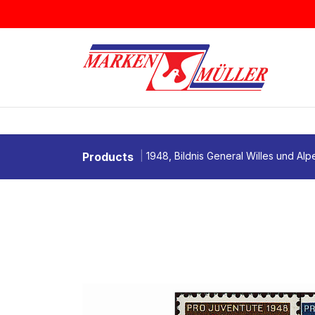
Zum Inhalt springen
BRIEFMARKEN
MÜNZEN & MEDAI
Products
1948, Bildnis General Willes und Al