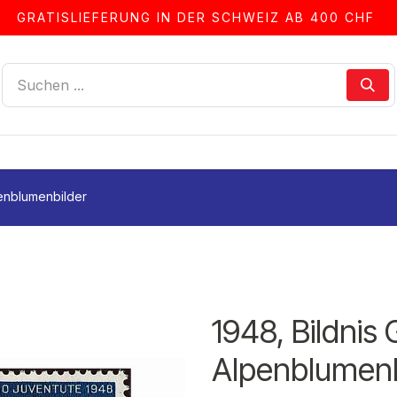
GRATISLIEFERUNG IN DER SCHWEIZ AB 400 CHF
LLEN
ALBEN & ZUBEHÖR
FRANKIERSERVICE
penblumenbilder
1948, Bildnis
Alpenblumenb