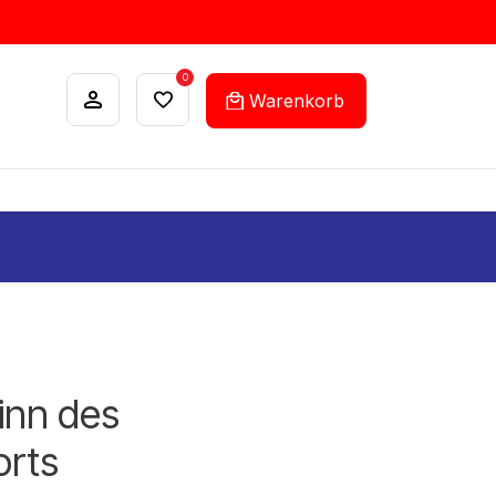
0
Warenkorb
ANKÄUFE
FEHLLISTEN-SERVICE
inn des
orts