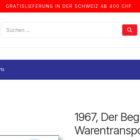
GRATISLIEFERUNG IN DER SCHWEIZ AB 400 CHF
LLEN
ALBEN & ZUBEHÖR
FRANKIERSERVICE
ts
1967, Der Beg
Warentransp