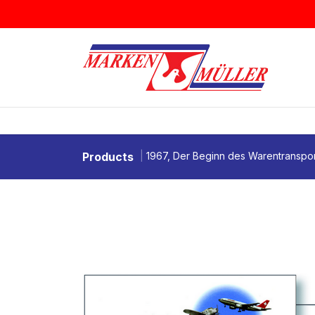
Zum Inhalt springen
BRIEFMARKEN
MÜNZEN & MEDAI
Products
1967, Der Beginn des Warentranspor