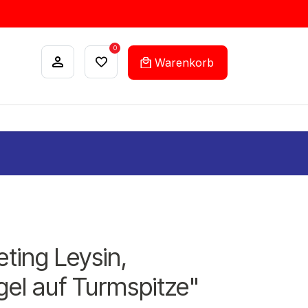
0
Warenkorb
ANKÄUFE
FEHLLISTEN-SERVICE
ting Leysin,
gel auf Turmspitze"