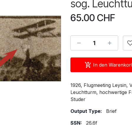
sog. Leuchtt
65.00
CHF
In den Warenkor
1926, Flugmeeting Leysin, V
Leuchtturm, hochwertige Fr
Studer
Output Type:
Brief
SSN:
26.6f