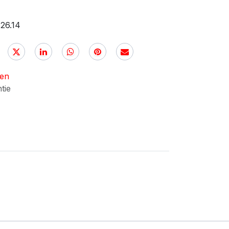
26.14
nen
ntie