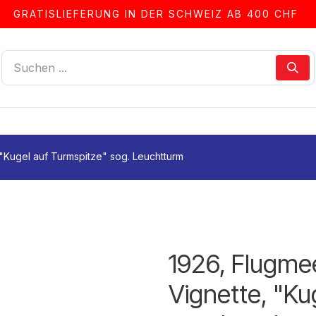
GRATISLIEFERUNG IN DER SCHWEIZ AB 400 CHF
LLEN
ALBEN & ZUBEHÖR
FRANKIERSERVICE
 "Kugel auf Turmspitze" sog. Leuchtturm
1926, Flugmee
Vignette, "Ku