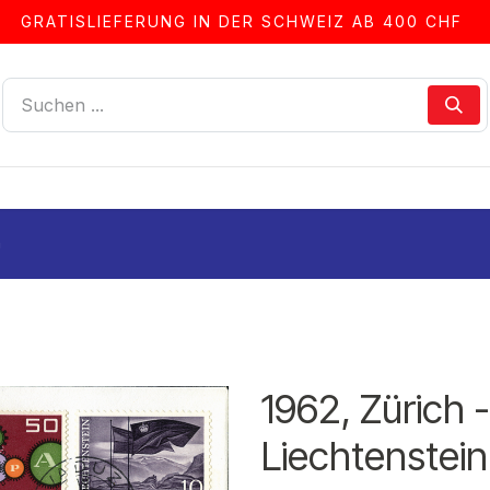
GRATISLIEFERUNG IN DER SCHWEIZ AB 400 CHF
LLEN
ALBEN & ZUBEHÖR
FRANKIERSERVICE
n
1962, Zürich 
Liechtenstein