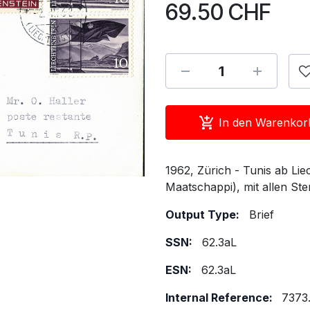
69.50
CHF
In den Warenkor
1962, Zürich - Tunis ab Lie
Maatschappi), mit allen St
Output Type:
Brief
SSN:
62.3aL
ESN:
62.3aL
Internal Reference:
7373