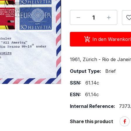
In den Warenkor
1961, Zürich - Rio de Janei
Output Type:
Brief
SSN:
61.14c
ESN:
61.14c
Internal Reference:
7373.
Share this product