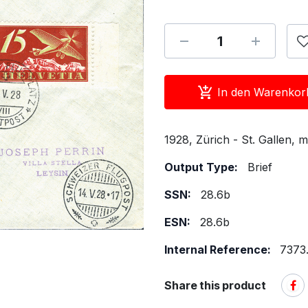
In den Warenkor
1928, Zürich - St. Gallen, m
Output Type:
Brief
SSN:
28.6b
ESN:
28.6b
Internal Reference:
7373.
Share this product