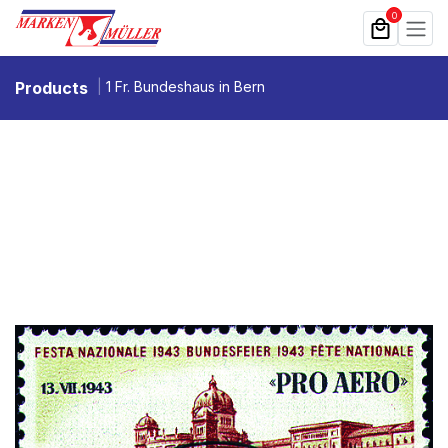
Zum Inhalt springen
0
Products
1 Fr. Bundeshaus in Bern