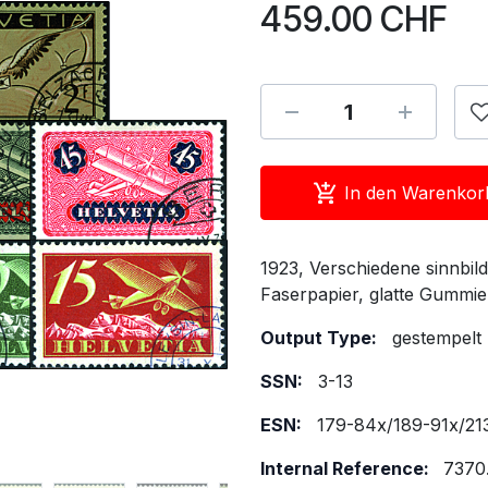
459.00
CHF
In den Warenkor
1923, Verschiedene sinnbil
Faserpapier, glatte Gummie
Output Type:
gestempelt
SSN:
3-13
ESN:
179-84x/189-91x/21
Internal Reference:
7370