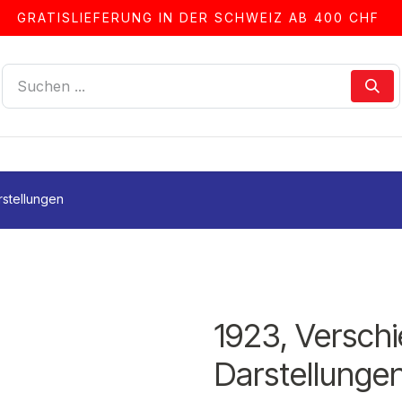
GRATISLIEFERUNG IN DER SCHWEIZ AB 400 CHF
LLEN
ALBEN & ZUBEHÖR
FRANKIERSERVICE
rstellungen
1923, Verschi
Darstellunge