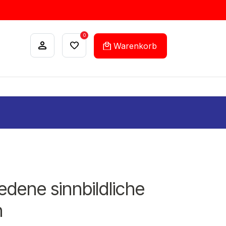
0
Warenkorb
ANKÄUFE
FEHLLISTEN-SERVICE
edene sinnbildliche
n